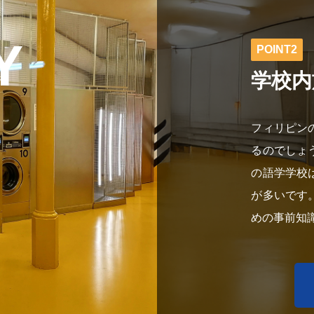
Y
POINT2
学校内
フィリピン
るのでしょ
の語学学校
が多いです
めの事前知