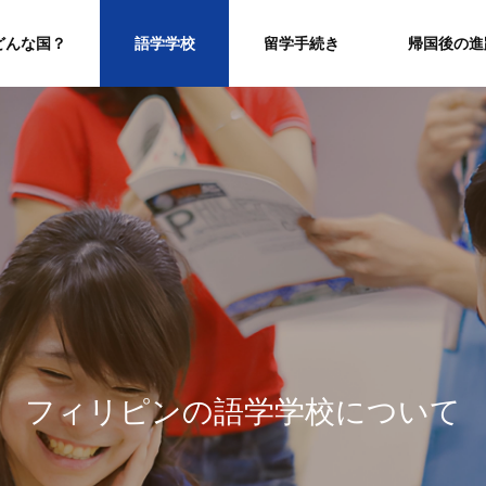
どんな国？
語学学校
留学手続き
帰国後の進
フ
ィ
リ
ピ
ン
の
語
学
学
校
に
つ
い
て