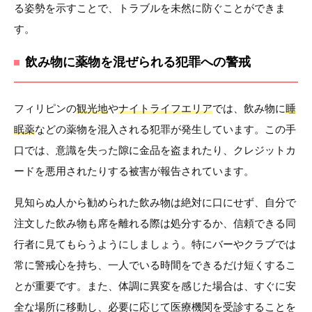
る姿勢を示すことで、トラブルを未然に防ぐことができま
す。
飲み物に薬物を混ぜられる犯罪への警戒
フィリピンの
観光地
や
ナイトライフエリア
では、飲み物に
睡
眠薬
などの薬物を混入される犯罪が発生しています。この手
口では、意識を失った隙に金品を盗まれたり、クレジットカ
ードを悪用されたりする被害が報告されています。
見知らぬ人から勧められた飲み物は絶対に口にせず、自分で
注文した飲み物も席を離れる際は処分するか、信頼できる同
行者に見てもらうようにしましょう。特にバーやクラブでは
常に警戒心を持ち、一人でいる時間をできるだけ短くするこ
とが重要です。また、体調に異変を感じた場合は、すぐに安
全な場所に移動し、必要に応じて医療機関を受診することを