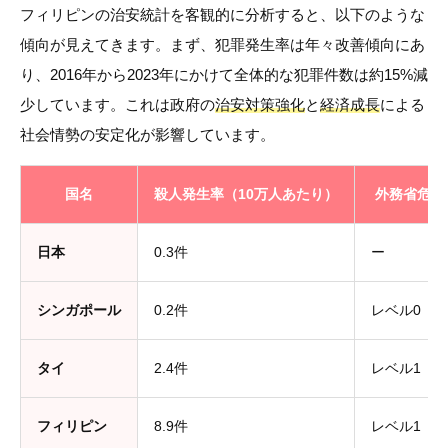
フィリピンの治安統計を客観的に分析すると、以下のような
傾向が見えてきます。まず、犯罪発生率は年々改善傾向にあ
り、2016年から2023年にかけて全体的な犯罪件数は約15%減
少しています。これは政府の
治安対策強化
と
経済成長
による
社会情勢の安定化が影響しています。
国名
殺人発生率（10万人あたり）
外務省危険
日本
0.3件
ー
シンガポール
0.2件
レベル0
タイ
2.4件
レベル1
フィリピン
8.9件
レベル1（