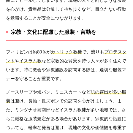
囲にアピールしてしまいます。現地の人々と同じような服装
を心がけ、貴重品は分散して持ち歩くなど、目立たない行動
を意識することが安全につながります。
宗教・文化に配慮した服装・言動を
フィリピンは約80％が
カトリック教徒
で、残りも
プロテスタ
ント
や
イスラム教
など宗教的な背景を持つ人々が多く住んで
います。特に教会や宗教施設を訪問する際は、適切な服装マ
ナーを守ることが重要です。
ノースリーブや短パン、ミニスカートなど
肌の露出が多い服
装
は避け、長袖・長ズボンでの訪問を心がけましょう。ま
た、ミンダナオ島南部などイスラム教徒が多い地域では、さ
らに厳格な服装規定がある場合があります。宗教的な話題に
ついても、軽率な発言は避け、現地の文化や価値観を尊重す