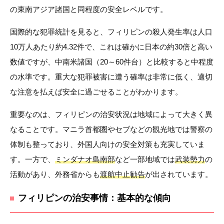
の東南アジア諸国と同程度の安全レベルです。
国際的な犯罪統計を見ると、フィリピンの殺人発生率は人口
10万人あたり約4.32件で、これは確かに日本の約30倍と高い
数値ですが、中南米諸国（20～60件台）と比較すると中程度
の水準です。重大な犯罪被害に遭う確率は非常に低く、適切
な注意を払えば安全に過ごせることがわかります。
重要なのは、フィリピンの治安状況は地域によって大きく異
なることです。マニラ首都圏やセブなどの観光地では警察の
体制も整っており、外国人向けの安全対策も充実していま
す。一方で、
ミンダナオ島南部
など一部地域では
武装勢力
の
活動があり、外務省からも
渡航中止勧告
が出されています。
フィリピンの治安事情：基本的な傾向