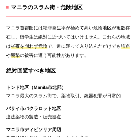
マニラのスラム街・危険地区
マニラ首都圏には犯罪発生率が極めて高い危険地区が複数存
在し、留学生は絶対に近づいてはいけません。これらの地域
は
昼夜を問わず危険
で、道に迷って入り込んだだけでも
強盗
や
襲撃
の被害に遭う可能性があります。
絶対回避すべき地区
トンド地区（Manila市北部）
マニラ最大のスラム街で、薬物取引、銃器犯罪が日常的
パサイ市バクラロット地区
違法薬物の製造・販売拠点
マニラ市ディビソリア周辺