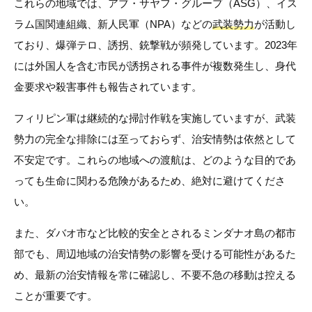
これらの地域では、アブ・サヤフ・グループ（ASG）、イス
ラム国関連組織、新人民軍（NPA）などの
武装勢力
が活動し
ており、爆弾テロ、誘拐、銃撃戦が頻発しています。2023年
には外国人を含む市民が誘拐される事件が複数発生し、身代
金要求や殺害事件も報告されています。
フィリピン軍は継続的な掃討作戦を実施していますが、武装
勢力の完全な排除には至っておらず、治安情勢は依然として
不安定です。これらの地域への渡航は、どのような目的であ
っても生命に関わる危険があるため、絶対に避けてくださ
い。
また、ダバオ市など比較的安全とされるミンダナオ島の都市
部でも、周辺地域の治安情勢の影響を受ける可能性があるた
め、最新の治安情報を常に確認し、不要不急の移動は控える
ことが重要です。