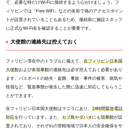
て、必要な時だけWi-Fiに接続するよう心がけましょう。フ
ィリピンでは「Free WiFi」などの名前で偽のアクセスポイン
トが設置されていることもあるため、接続前に施設スタッフ
に正式なWi-Fi名を確認することが重要です。
大使館の連絡先は控えておく
フィリピン滞在中のトラブルに備えて、
在フィリピン日本国
大使館
および各
領事館
の連絡先は必ず控えておく必要があり
ます。パスポートの紛失・盗難、事故・事件の被害、病気や
怪我など、緊急事態が発生した際に迅速に対応してもらうこ
とができます。
在フィリピン日本国大使館はマニラにあり、
24時間緊急電話
対応
を行っています。また、
セブ島
や
ダバオ
にも
領事館
が設
置されており、それぞれの管轄地域で日本人の安全確保をサ