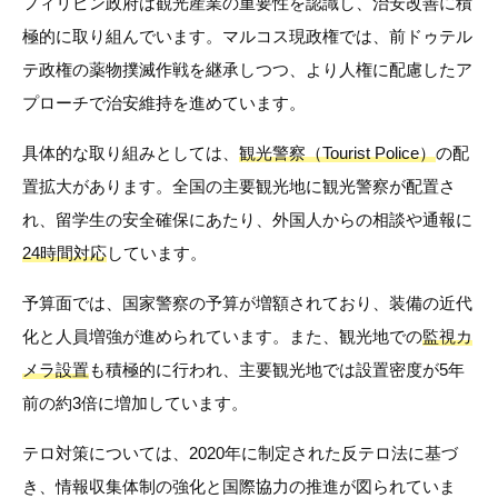
フィリピン政府は観光産業の重要性を認識し、治安改善に積
極的に取り組んでいます。マルコス現政権では、前ドゥテル
テ政権の薬物撲滅作戦を継承しつつ、より人権に配慮したア
プローチで治安維持を進めています。
具体的な取り組みとしては、
観光警察（Tourist Police）
の配
置拡大があります。全国の主要観光地に観光警察が配置さ
れ、留学生の安全確保にあたり、外国人からの相談や通報に
24時間対応
しています。
予算面では、国家警察の予算が増額されており、装備の近代
化と人員増強が進められています。また、観光地での
監視カ
メラ設置
も積極的に行われ、主要観光地では設置密度が5年
前の約3倍に増加しています。
テロ対策については、2020年に制定された反テロ法に基づ
き、情報収集体制の強化と国際協力の推進が図られていま