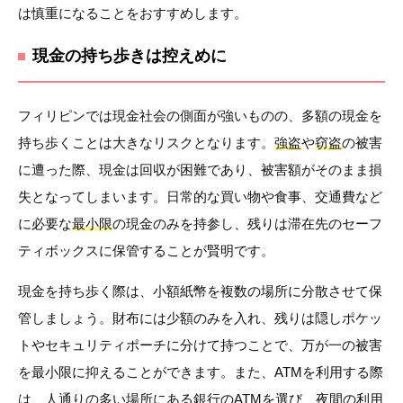
は慎重になることをおすすめします。
現金の持ち歩きは控えめに
フィリピンでは現金社会の側面が強いものの、多額の現金を
持ち歩くことは大きなリスクとなります。
強盗
や
窃盗
の被害
に遭った際、現金は回収が困難であり、被害額がそのまま損
失となってしまいます。日常的な買い物や食事、交通費など
に必要な
最小限
の現金のみを持参し、残りは滞在先のセーフ
ティボックスに保管することが賢明です。
現金を持ち歩く際は、小額紙幣を複数の場所に分散させて保
管しましょう。財布には少額のみを入れ、残りは隠しポケッ
トやセキュリティポーチに分けて持つことで、万が一の被害
を最小限に抑えることができます。また、ATMを利用する際
は、人通りの多い場所にある銀行のATMを選び、夜間の利用