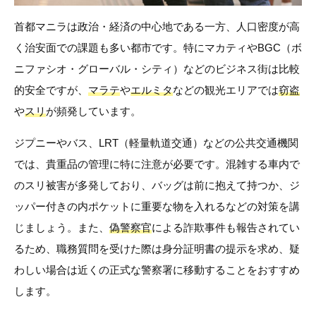
首都マニラは政治・経済の中心地である一方、人口密度が高
く治安面での課題も多い都市です。特にマカティやBGC（ボ
ニファシオ・グローバル・シティ）などのビジネス街は比較
的安全ですが、
マラテ
や
エルミタ
などの観光エリアでは
窃盗
や
スリ
が頻発しています。
ジプニーやバス、LRT（軽量軌道交通）などの公共交通機関
では、貴重品の管理に特に注意が必要です。混雑する車内で
のスリ被害が多発しており、バッグは前に抱えて持つか、ジ
ッパー付きの内ポケットに重要な物を入れるなどの対策を講
じましょう。また、
偽警察官
による詐欺事件も報告されてい
るため、職務質問を受けた際は身分証明書の提示を求め、疑
わしい場合は近くの正式な警察署に移動することをおすすめ
します。