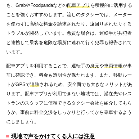
も、GrabやFoodpandaなどの
配車アプリ
を積極的に活用する
ことを強くおすすめします。流しのタクシーでは、メーター
を使わずに高額な料金を請求されたり、遠回りされたりする
トラブルが頻発しています。悪質な場合は、運転手が共犯者
と連携して乗客を危険な場所に連れて行く犯罪も報告されて
います。
配車アプリを利用することで、運転手の
身元
や
車両情報
が事
前に確認でき、料金も透明性が保たれます。また、移動ルー
トがGPSで
追跡
されるため、安全面でも大きなメリットがあ
ります。配車アプリが利用できない地域では、滞在先やレス
トランのスタッフに信頼できるタクシー会社を紹介してもら
うか、事前に料金交渉をしっかりと行ってから乗車するよう
にしましょう。
現地で声をかけてくる人には注意